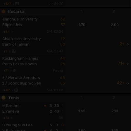
+127
>
2P, 49:31
1
2
Košarka
Tsinghua University
32
1,70
2,00
Filipini Univ.
37
+64
>
2/4, 02:23
Chien Hsin University
79
2+
>
Bank of Taiwan
50
+2
>
4/4, 03:46
Rockingham Flames
44
71+
>
Perry Lakes Hawks
26
+71
>
Pauza
ž / Warwick Senators
65
42+
>
ž / Joondalup Wolves
55
+42
>
3/4, 01:05
1
2
Tenis
M.Barthel
3
30
1
1,65
2,10
E.Yaneva
2
40
1
+74
>
3S
C.Young Suh Lee
5
0
0
1,80
1,90
W.Falkowska
4
0
1