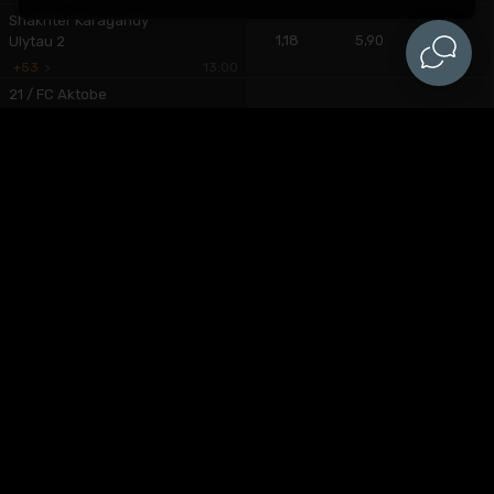
Shakhter Karagandy
1,18
5,90
11,10
Ulytau 2
+53
>
13:00
21 / FC Aktobe
2,15
4,00
2,55
Ekibastuz
+53
>
13:00
Entebbe FC
2,55
2,70
2,85
NEC FC
+496
>
13:00
Sogdiyona Jizzax
2,45
3,25
2,55
Andijon FA
+496
>
14:00
FC Bate Borisov 2
4,65
4,33
1,50
FK Bumprom
+53
>
14:30
Muras United
2,07
3,40
3,00
Asia Talas
+7
>
14:30