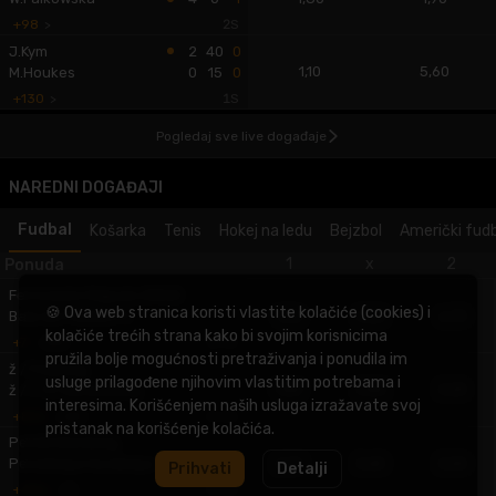
+98
>
2S
J.Kym
2
40
0
1,10
5,60
M.Houkes
0
15
0
+130
>
1S
Pogledaj sve live događaje
NAREDNI DOGAĐAJI
Fudbal
Košarka
Tenis
Hokej na ledu
Bejzbol
Američki fud
1
x
2
Ponuda
Ferroviario Maputo (MOZ)
🍪 Ova web stranica koristi vlastite kolačiće (cookies) i
1,54
3,20
6,70
Baia de Pemba FC
kolačiće trećih strana kako bi svojim korisnicima
+7
>
12:45
pružila bolje mogućnosti pretraživanja i ponudila im
ž / Freiburg
usluge prilagođene njihovim vlastitim potrebama i
1,84
3,85
3,25
ž / 1. FC Nuremberg
interesima. Korišćenjem naših usluga izražavate svoj
+814
>
13:00
pristanak na korišćenje kolačića.
Persib Bandung
2,07
3,40
3,00
Persebaya Surabaya
Prihvati
Detalji
+496
>
13:00