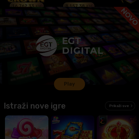
16.762,34
8.157,38
KM
KM
Play
Istraži nove igre
Prikaži sve