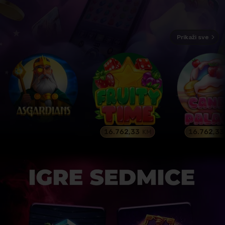
Prikaži sve
16.762,34
16.762,34
KM