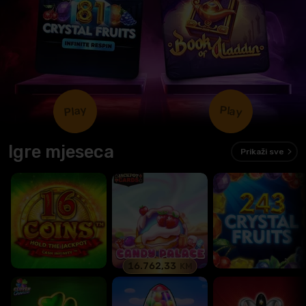
Play
Play
Igre mjeseca
Prikaži sve
16.762,34
KM