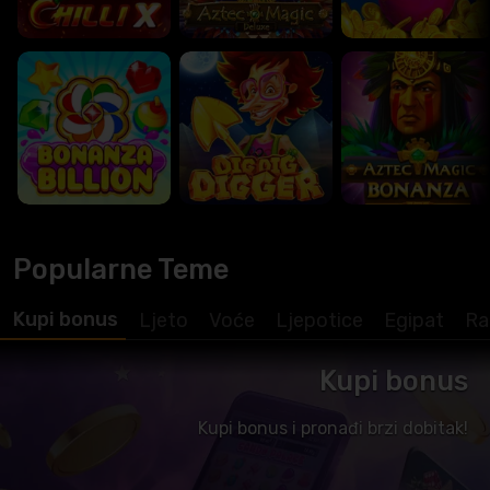
Popularne Teme
Kupi bonus
Ljeto
Voće
Ljepotice
Egipat
Ra
Kupi bonus
Kupi bonus i pronađi brzi dobitak!