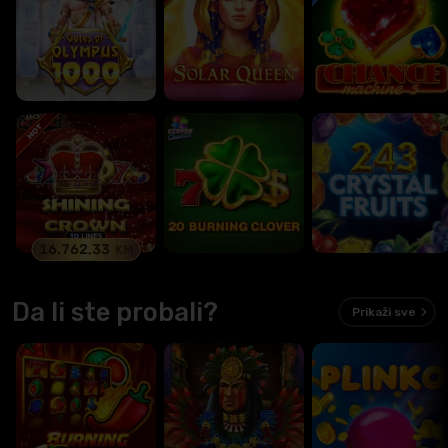
16.762,34
KM
Da li ste probali?
Prikaži sve