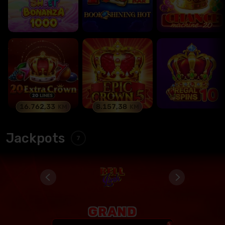
16.762,34
8.157,38
KM
KM
Jackpots
7
GRAND